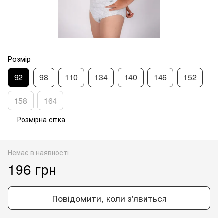
Розмір
92
98
110
134
140
146
152
158
164
Розмірна сітка
Немає в наявності
196 грн
Повідомити, коли з'явиться