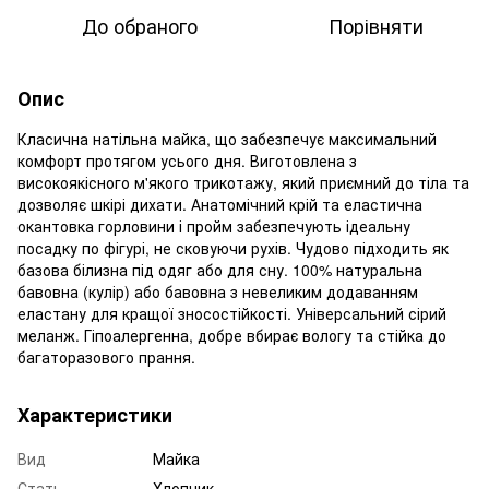
До обраного
Порівняти
Опис
Класична натільна майка, що забезпечує максимальний
комфорт протягом усього дня. Виготовлена з
високоякісного м'якого трикотажу, який приємний до тіла та
дозволяє шкірі дихати. Анатомічний крій та еластична
окантовка горловини і пройм забезпечують ідеальну
посадку по фігурі, не сковуючи рухів. Чудово підходить як
базова білизна під одяг або для сну. 100% натуральна
бавовна (кулір) або бавовна з невеликим додаванням
еластану для кращої зносостійкості. Універсальний сірий
меланж. Гіпоалергенна, добре вбирає вологу та стійка до
багаторазового прання.
Характеристики
Вид
Майка
Стать
Хлопчик