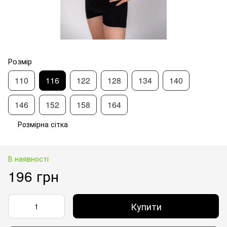
Розмір
110
116
122
128
134
140
146
152
158
164
Розмірна сітка
В наявності
196 грн
Купити