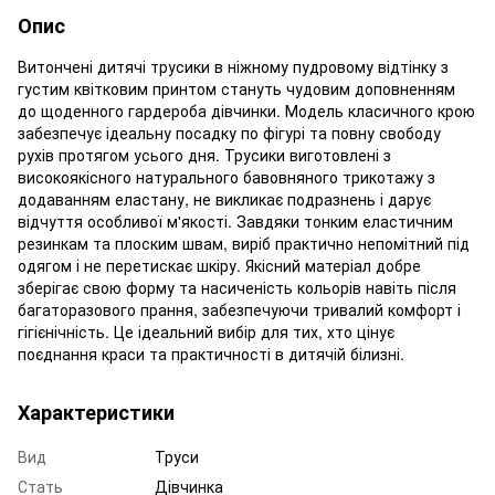
Опис
Витончені дитячі трусики в ніжному пудровому відтінку з
густим квітковим принтом стануть чудовим доповненням
до щоденного гардероба дівчинки. Модель класичного крою
забезпечує ідеальну посадку по фігурі та повну свободу
рухів протягом усього дня. Трусики виготовлені з
високоякісного натурального бавовняного трикотажу з
додаванням еластану, не викликає подразнень і дарує
відчуття особливої м'якості. Завдяки тонким еластичним
резинкам та плоским швам, виріб практично непомітний під
одягом і не перетискає шкіру. Якісний матеріал добре
зберігає свою форму та насиченість кольорів навіть після
багаторазового прання, забезпечуючи тривалий комфорт і
гігієнічність. Це ідеальний вибір для тих, хто цінує
поєднання краси та практичності в дитячій білизні.
Характеристики
Вид
Труси
Стать
Дівчинка