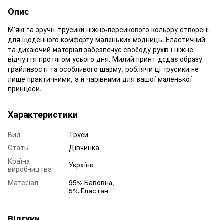
Опис
М’які та зручні трусики ніжно-персикового кольору створені
для щоденного комфорту маленьких модниць. Еластичний
та дихаючий матеріал забезпечує свободу рухів і ніжне
відчуття протягом усього дня. Милий принт додає образу
грайливості та особливого шарму, роблячи ці трусики не
лише практичними, а й чарівними для вашої маленької
принцеси.
Характеристики
Вид
Труси
Стать
Дівчинка
Країна
Україна
виробництва
Матеріал
95% Бавовна,
5% Еластан
Відгуки