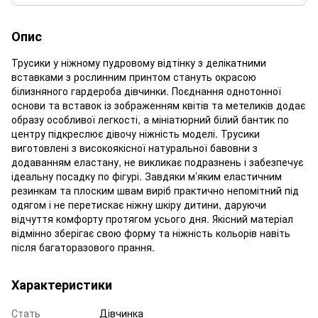
Опис
Трусики у ніжному пудровому відтінку з делікатними
вставками з рослинним принтом стануть окрасою
білизняного гардероба дівчинки. Поєднання однотонної
основи та вставок із зображенням квітів та метеликів додає
образу особливої легкості, а мініатюрний білий бантик по
центру підкреслює дівочу ніжність моделі. Трусики
виготовлені з високоякісної натуральної бавовни з
додаванням еластану, не викликає подразнень і забезпечує
ідеальну посадку по фігурі. Завдяки м’яким еластичним
резинкам та плоским швам виріб практично непомітний під
одягом і не перетискає ніжну шкіру дитини, даруючи
відчуття комфорту протягом усього дня. Якісний матеріал
відмінно зберігає свою форму та ніжність кольорів навіть
після багаторазового прання.
Характеристики
Стать
Дівчинка