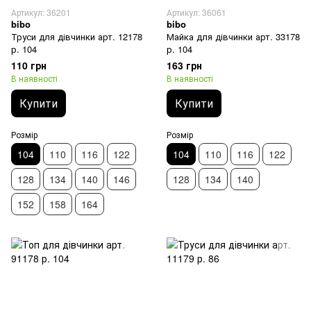
Артикул: 36201
Артикул: 36061
bibo
bibo
Труси для дівчинки арт. 12178
Майка для дівчинки арт. 33178
р. 104
р. 104
110 грн
163 грн
В наявності
В наявності
Купити
Купити
Розмір
Розмір
104
110
116
122
104
110
116
122
128
134
140
146
128
134
140
152
158
164