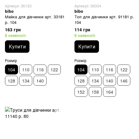
Артикул: 36120
Артикул: 36004
bibo
bibo
Майка для дівчинки арт. 33181
Топ для дівчинки арт. 91181 р.
р. 104
104
163 грн
114 грн
В наявності
В наявності
Купити
Купити
Розмір
Розмір
104
110
116
122
104
110
116
122
128
134
140
128
134
140
146
152
158
164