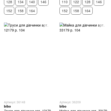
128
134
140
146
110
122
128
146
152
158
164
152
158
164
Артикул: 36148
Артикул: 36209
bibo
bibo
Труси для дівчинки арт. 12179
Майка для дівчинки арт. 33179