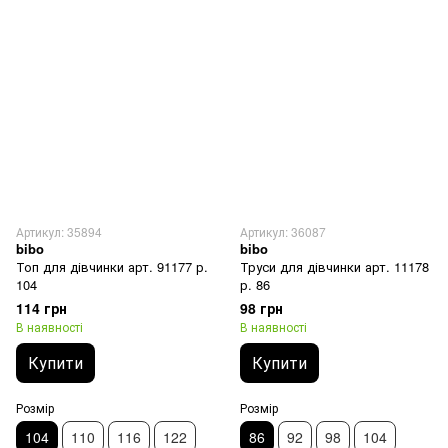
Артикул: 35894
Артикул: 36087
bibo
bibo
Топ для дівчинки арт. 91177 р.
Труси для дівчинки арт. 11178
104
р. 86
114 грн
98 грн
В наявності
В наявності
Купити
Купити
Розмір
Розмір
104
110
116
122
86
92
98
104