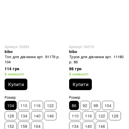
Артикул: 35883
Артикул: 36076
bibo
bibo
Топ для дівчинки арт. 91179 р.
Труси для дівчинки арт. 11180
104
р. 86
114 грн
98 грн
В наявності
В наявності
Купити
Купити
Розмір
Розмір
104
110
116
122
86
92
98
104
128
134
140
146
110
116
122
128
152
158
164
134
140
146