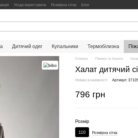
мація
Угода користувача
Розмірна сітка
Блог
на
Дитячий одяг
Купальники
Термобілизна
Піж
Головна
Піжами та Халати
Хала
Халат дитячий сі
Немає в наявності
Артикул: 3710
796 грн
Розмір
110
Розмірна сітка