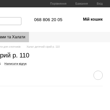
Порівняння
Бажання
Вхід
068 806 20 05
Мій кошик
ами та Халати
ти для хлопчиків
Халат дитячий сірий р. 110
рий р. 110
5
Написати відгук