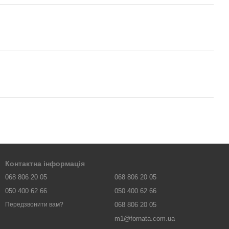
Контактна інформація
068 806 20 05
068 806 20 05
050 400 62 66
050 400 62 66
068 806 20 05
Передзвонити вам?
m1@fornata.com.ua