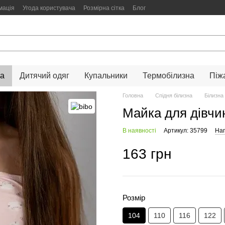
мація
Угода користувача
Розмірна сітка
Блог
на
Дитячий одяг
Купальники
Термобілизна
Піж
Головна
Спідня білизна
Білизна
Майка для дівчин
В наявності
Артикул: 35799
Нап
163 грн
Розмір
104
110
116
122