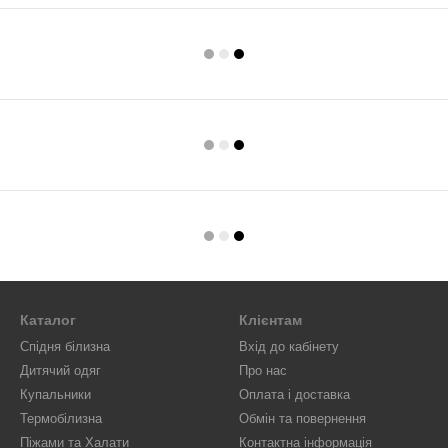
Каталог
Клієнтам
Спідня білизна
Вхід до кабінету
Дитячий одяг
Про нас
Купальники
Оплата і доставка
Термобілизна
Обмін та повернення
Піжами та Халати
Контактна інформація