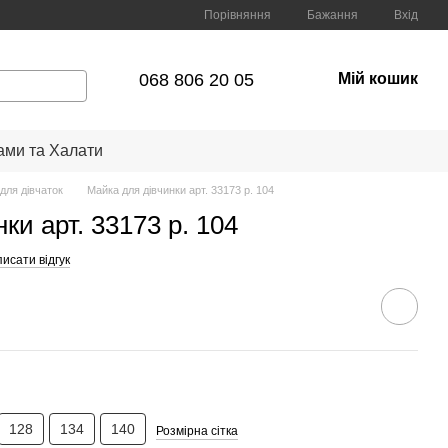
Порівняння
Бажання
Вхід
068 806 20 05
Мій кошик
ами та Халати
 для дівчаток
Майка для дівчинки арт. 33173 р. 104
ки арт. 33173 р. 104
исати відгук
128
134
140
Розмірна сітка