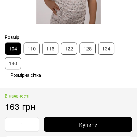
Розмір
104
110
116
122
128
134
140
Розмірна сітка
В наявності
163 грн
Купити