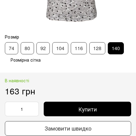
Розмір
74
80
92
104
116
128
140
Розмірна сітка
В наявності
163 грн
Купити
Замовити швидко