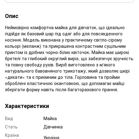
Опис
Неймовірно комфортна майка для дівчаток, що ідеально
підійде як базовий шар під одяг або для повсякденного
носіння. Модель виконана у практичному світло-сірому
кольорі (меланж) та прикрашена контрастним суцільним
принтом із дрібних чорно-білих квіточок. Майка має широкі
бретелі та глибокий округлий виріз, що забезпечує зручність
та повну свободу рухів. Виріб виготовлено з м'якого
натурального бавовняного трикотажу, який дозволяє шкірі
«дихати» та є приємним до тіла. Горловина та пройми
оброблені еластичною окантовкою, що допомагає майці
зберігати форму навіть після багаторазового прання.
Характеристики
Вид
Майка
Стать
Дівчинка
Країна
Україна