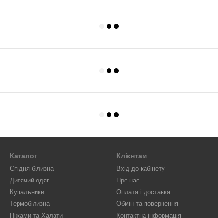
Каталог
Клієнтам
Спідня білизна
Вхід до кабінету
Дитячий одяг
Про нас
Купальники
Оплата і доставка
Термобілизна
Обмін та повернення
Піжами та Халати
Контактна інформація