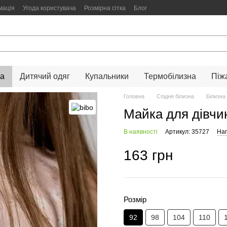
мація
Угода користувача
Розмірна сітка
Блог
на
Дитячий одяг
Купальники
Термобілизна
Піж
Головна
Спідня білизна
Білизна
Майка для дівчин
В наявності
Артикул: 35727
Нап
163 грн
Розмір
92
98
104
110