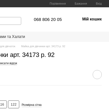
Порівняння
Бажання
Вхід
068 806 20 05
Мій кошик
ами та Халати
 для дівчаток
Майка для дівчинки арт. 34173 р. 92
ки арт. 34173 р. 92
исати відгук
116
122
Розмірна сітка