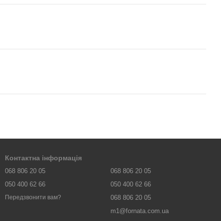
Контактна інформація
068 806 20 05
068 806 20 05
050 400 62 66
050 400 62 66
068 806 20 05
Передзвонити вам?
m1@fornata.com.ua