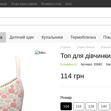
мація
Угода користувача
Розмірна сітка
Блог
на
Дитячий одяг
Купальники
Термобілизна
Піж
Головна
Спідня білизна
Білизна
Топ для дівчинки 
В наявності
Артикул: 20882
Нап
114 грн
Розмір
104
116
128
140