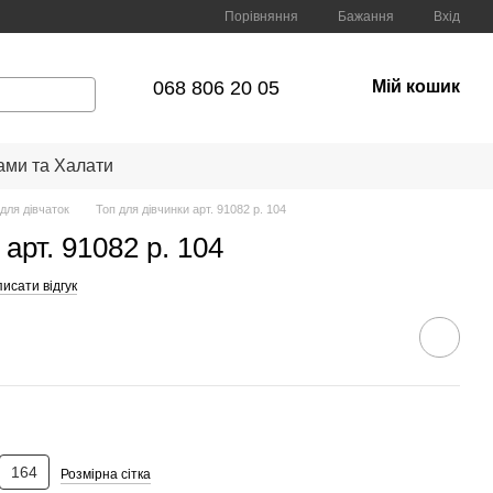
Порівняння
Бажання
Вхід
068 806 20 05
Мій кошик
ами та Халати
 для дівчаток
Топ для дівчинки арт. 91082 р. 104
арт. 91082 р. 104
исати відгук
164
Розмірна сітка