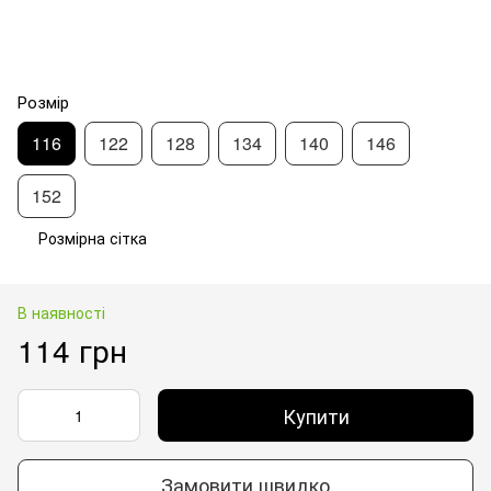
Розмір
116
122
128
134
140
146
152
Розмірна сітка
В наявності
114 грн
Купити
Замовити швидко