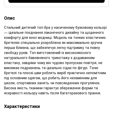
Опис
Стильний дитячий топ-бра у насиченому бузковому кольорі
— ідеальне поєднання лаконічного дизайну та щоденного
комфорту для юної модниці. Модель на тонких еластичних
бретелях спеціально розроблена як максимально зручна
перша білизна, що забезпечує легку підтримку та повну
свободу рухів. Топ виготовлений із високоякісного
натурального бавовняного трикотажу з додаванням
еластану, завдяки чому він чудово пропускає повітря, не
викликає подразнень та ідеально сідає по фігурі. Тонкі
бретелі та плоскі шви роблять виріб практично непомітним
під основним одягом, що робить його незамінним для
школи, спортивних занять чи повсякденних прогулянок.
Висока якість тканини гарантує збереження форми та
яскравості кольору навіть після багаторазового прання.
Характеристики