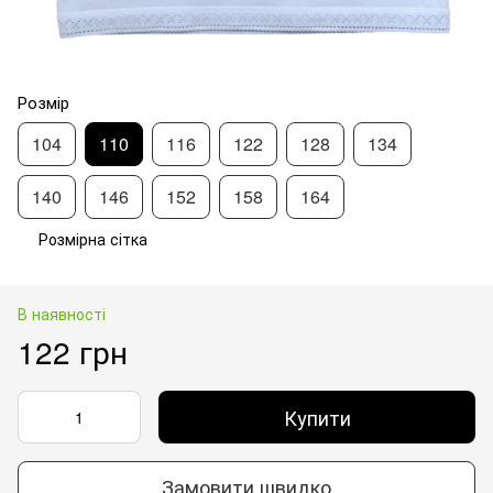
Розмір
104
110
116
122
128
134
140
146
152
158
164
Розмірна сітка
В наявності
122 грн
Купити
Замовити швидко