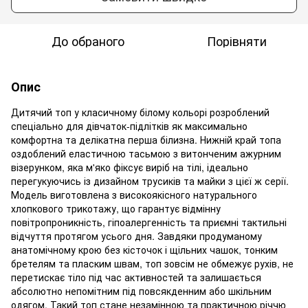
До обраного
Порівняти
Опис
Дитячий топ у класичному білому кольорі розроблений
спеціально для дівчаток-підлітків як максимально
комфортна та делікатна перша білизна. Нижній край топа
оздоблений еластичною тасьмою з витонченим ажурним
візерунком, яка м'яко фіксує виріб на тілі, ідеально
перегукуючись із дизайном трусиків та майки з цієї ж серії.
Модель виготовлена з високоякісного натурального
хлопкового трикотажу, що гарантує відмінну
повітропроникність, гіпоалергенність та приємні тактильні
відчуття протягом усього дня. Завдяки продуманому
анатомічному крою без кісточок і щільних чашок, тонким
бретелям та пласким швам, топ зовсім не обмежує рухів, не
перетискає тіло під час активностей та залишається
абсолютно непомітним під повсякденним або шкільним
одягом. Такий топ стане незамінною та практичною річчю