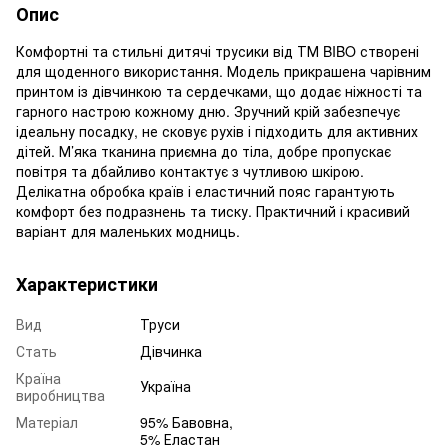
Опис
Комфортні та стильні дитячі трусики від ТМ BIBO створені
для щоденного використання. Модель прикрашена чарівним
принтом із дівчинкою та сердечками, що додає ніжності та
гарного настрою кожному дню. Зручний крій забезпечує
ідеальну посадку, не сковує рухів і підходить для активних
дітей. М’яка тканина приємна до тіла, добре пропускає
повітря та дбайливо контактує з чутливою шкірою.
Делікатна обробка країв і еластичний пояс гарантують
комфорт без подразнень та тиску. Практичний і красивий
варіант для маленьких модниць.
Характеристики
Вид
Труси
Стать
Дівчинка
Країна
Україна
виробництва
Матеріал
95% Бавовна,
5% Еластан