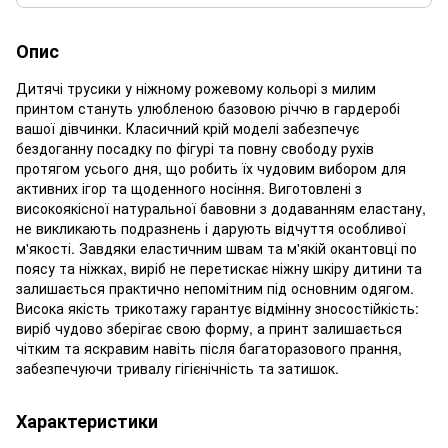
Опис
Дитячі трусики у ніжному рожевому кольорі з милим
принтом стануть улюбленою базовою річчю в гардеробі
вашої дівчинки. Класичний крій моделі забезпечує
бездоганну посадку по фігурі та повну свободу рухів
протягом усього дня, що робить їх чудовим вибором для
активних ігор та щоденного носіння. Виготовлені з
високоякісної натуральної бавовни з додаванням еластану,
не викликають подразнень і дарують відчуття особливої
м'якості. Завдяки еластичним швам та м'якій окантовці по
поясу та ніжках, виріб не перетискає ніжну шкіру дитини та
залишається практично непомітним під основним одягом.
Висока якість трикотажу гарантує відмінну зносостійкість:
виріб чудово зберігає свою форму, а принт залишається
чітким та яскравим навіть після багаторазового прання,
забезпечуючи тривалу гігієнічність та затишок.
Характеристики