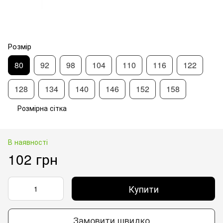
Розмір
80
92
98
104
110
116
122
128
134
140
146
152
158
Розмірна сітка
В наявності
102 грн
Купити
Замовити швидко