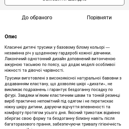
До обраного
Порівняти
Опис
Класичні дитячі трусики у базовому білому кольорі —
незамінна річ у щоденному гардеробі кожної дівчинки.
Лаконічний однотонний дизайн доповнений витонченою
ажурною тасьмою по поясу, що додає моделі особливої
ніжності та дівочої чарівності.
Трусики виготовлені з високоякісної натуральної бавовни з
додаванням еластану, що дозволяє шкірі «дихати», не
викликає подразнень і гарантує бездоганну посадку по
фігурі. Завдяки м’яким еластичним швам та тонкій резинці
виріб практично непомітний під одягом і не перетискає
ніжну шкіру дитини, даруючи відчуття впевненості та
комфорту протягом усього дня. Якісний трикотаж відмінно
зберігає свою форму та бездоганну білизну навіть після
багаторазового прання, забезпечуючи тривалу гігієнічність