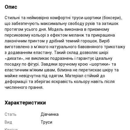
Опис
Стильні та неймовірно комфортні труси-шортики (боксери),
що забезпечують максимальну свободу рухів та затишок
протягом усього дня. Модель виконана в приємному
персиковому кольорі з ефектом меланж та прикрашена
лаконічним принтом у дрібний темний горошок. Виріб
виготовлено з м’якого натурального бавовняного трикотажу
з додаванням еластану. Такий склад дозволяє шкірі
«дихати», не викликає подразнень і гарантує ідеальну
посадку по фігурі. Завдяки зручному крою «шортики» та
еластичним м'яким швам, білизна не перетискає шкіру та
майже невідчутна під одягом. Матеріал стійкий до
деформації та зберігає яскравість кольору навіть після
численного прання.
Характеристики
Стать
Дівчинка
Вид
Труси
Країна