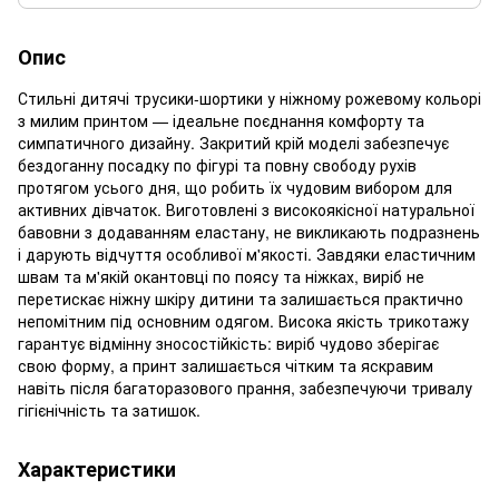
Опис
Стильні дитячі трусики-шортики у ніжному рожевому кольорі
з милим принтом — ідеальне поєднання комфорту та
симпатичного дизайну. Закритий крій моделі забезпечує
бездоганну посадку по фігурі та повну свободу рухів
протягом усього дня, що робить їх чудовим вибором для
активних дівчаток. Виготовлені з високоякісної натуральної
бавовни з додаванням еластану, не викликають подразнень
і дарують відчуття особливої м'якості. Завдяки еластичним
швам та м'якій окантовці по поясу та ніжках, виріб не
перетискає ніжну шкіру дитини та залишається практично
непомітним під основним одягом. Висока якість трикотажу
гарантує відмінну зносостійкість: виріб чудово зберігає
свою форму, а принт залишається чітким та яскравим
навіть після багаторазового прання, забезпечуючи тривалу
гігієнічність та затишок.
Характеристики