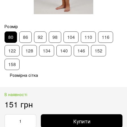
Розмір
80
86
92
98
104
110
116
122
128
134
140
146
152
158
Розмірна сітка
В наявності
151 грн
Купити