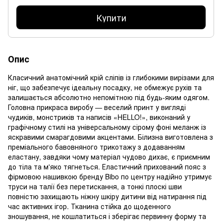
Купити
Опис
Класичний анатомічний крій сліпів із глибокими вирізами для
ніг, що забезпечує ідеальну посадку, не обмежує рухів та
залишається абсолютно непомітною під будь-яким одягом.
Головна прикраса виробу — веселий принт у вигляді
чудиків, монстриків та написів «HELLO!», виконаний у
графічному стилі на універсальному сірому фоні меланж із
яскравими смарагдовими акцентами. Білизна виготовлена з
преміального бавовняного трикотажу з додаванням
еластану, завдяки чому матеріал чудово дихає, є приємним
до тіла та м'яко тягнеться. Еластичний прихований пояс з
фірмовою нашивкою бренду Bibo по центру надійно утримує
труси на талії без перетискання, а тонкі плоскі шви
повністю захищають ніжну шкіру дитини від натирання під
час активних ігор. Тканина стійка до щоденного
зношування, не кошлатиться і зберігає первинну форму та