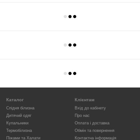
Каталог
Клієнтам
Спідня білизна
Вхід до кабінету
Дитячий одяг
Про нас
Купальники
Оплата і доставка
Термобілизна
Обмін та повернення
Піжами та Халати
Контактна інформація