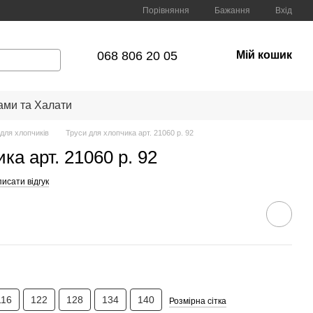
Порівняння
Бажання
Вхід
068 806 20 05
Мій кошик
ами та Халати
 для хлопчиків
Труси для хлопчика арт. 21060 р. 92
ка арт. 21060 р. 92
исати відгук
116
122
128
134
140
Розмірна сітка