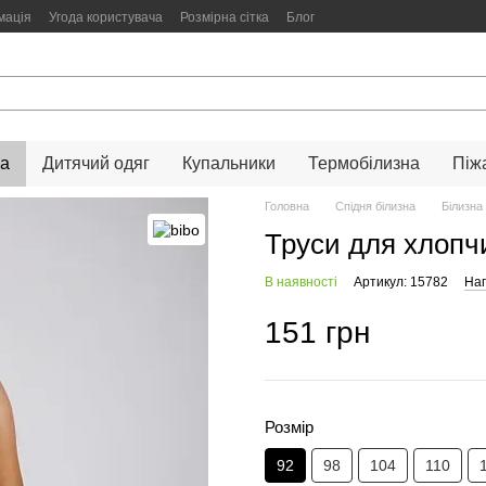
мація
Угода користувача
Розмірна сітка
Блог
на
Дитячий одяг
Купальники
Термобілизна
Піж
Головна
Спідня білизна
Білизна
Труси для хлопчи
В наявності
Артикул: 15782
Нап
151 грн
Розмір
92
98
104
110