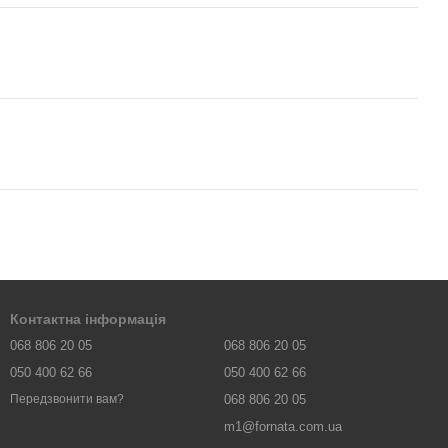
Контактна інформація
068 806 20 05
068 806 20 05
050 400 62 66
050 400 62 66
068 806 20 05
Передзвонити вам?
m1@fornata.com.ua