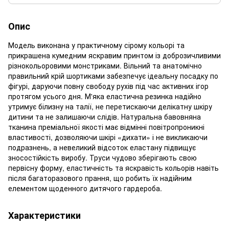
Опис
Модель виконана у практичному сірому кольорі та
прикрашена кумедним яскравим принтом із доброзичливими
різнокольоровими монстриками. Вільний та анатомічно
правильний крій шортиками забезпечує ідеальну посадку по
фігурі, даруючи повну свободу рухів під час активних ігор
протягом усього дня. М'яка еластична резинка надійно
утримує білизну на талії, не перетискаючи делікатну шкіру
дитини та не залишаючи слідів. Натуральна бавовняна
тканина преміальної якості має відмінні повітропроникні
властивості, дозволяючи шкірі «дихати» і не викликаючи
подразнень, а невеликий відсоток еластану підвищує
зносостійкість виробу. Труси чудово зберігають свою
первісну форму, еластичність та яскравість кольорів навіть
після багаторазового прання, що робить їх надійним
елементом щоденного дитячого гардероба.
Характеристики