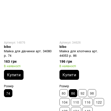
Артикул: 14876
Артикул: 34626
bibo
bibo
Майка для дівчинки арт. 34080
Майка для хлопчика арт.
р. 74
44053 р. 86
163 грн
196 грн
В наявності
В наявності
Купити
Купити
Розмір
Розмір
74
80
86
92
98
104
110
116
122
128
134
140