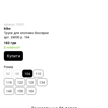
Артикул: 32931
bibo
Труси для хлопчика боксерки
арт. 24030 р. 104
163 грн
В наявності
Купити
Розмір
92
98
104
110
116
122
128
134
146
158
164