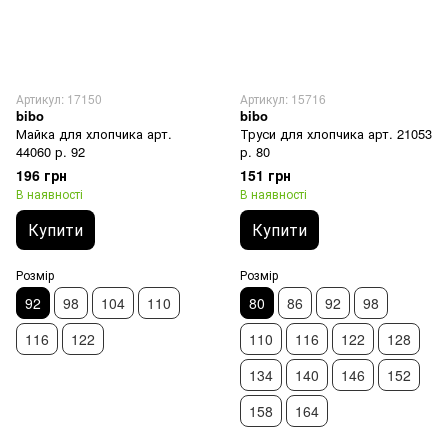
Артикул: 17150
Артикул: 15716
bibo
bibo
Майка для хлопчика арт.
Труси для хлопчика арт. 21053
44060 р. 92
р. 80
196 грн
151 грн
В наявності
В наявності
Купити
Купити
Розмір
Розмір
92
98
104
110
80
86
92
98
116
122
110
116
122
128
134
140
146
152
158
164